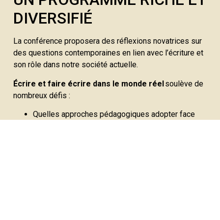
DIVERSIFIÉ
La conférence proposera des réflexions novatrices sur
des questions contemporaines en lien avec l’écriture et
son rôle dans notre société actuelle.
Écrire et faire écrire dans le monde réel
soulève de
nombreux défis :
Quelles approches pédagogiques adopter face
aux enjeux de notre époque ?
Comment le processus créatif peut-il contribuer à
relever ces défis spécifiques ?
Comment accompagner les auteurs émergents
dans un contexte marqué par des crises multiples,
la surproduction éditoriale, les monopoles
médiatiques et l’essor de l’intelligence artificielle
générative ?